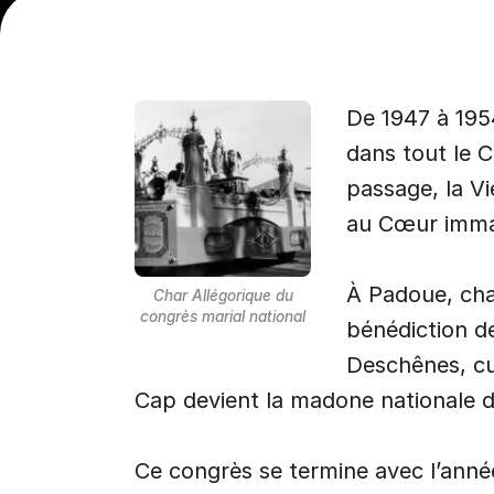
1950
•
EXPOSITION
Congrès mari
De 1947 à 195
dans tout le C
mariale
passage, la V
au Cœur imma
À Padoue, chaq
Char Allégorique du
congrès marial national
bénédiction d
Deschênes, cur
Cap devient la madone nationale 
Ce congrès se termine avec l’anné