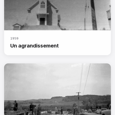
RECHERCHER
1959
POUR
:
Un agrandissement